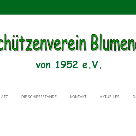
menau von 1952 e.V.
Zum
Inhalt
LATZ
DIE SCHIESSSTÄNDE
KONTAKT
AKTUELLES
D
springen
2018
2017