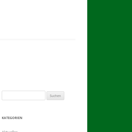
2017
BINDEN DER ERNTEKRONE
SCHÜTZEN-, ERNTE- UND
DORFFEST IN BLUMENAU 2017
1. TAG DES SCHÜTZENFESTES
2. TAG DES SCHÜTZENFESTES
Suchen
nach:
KATEGORIEN