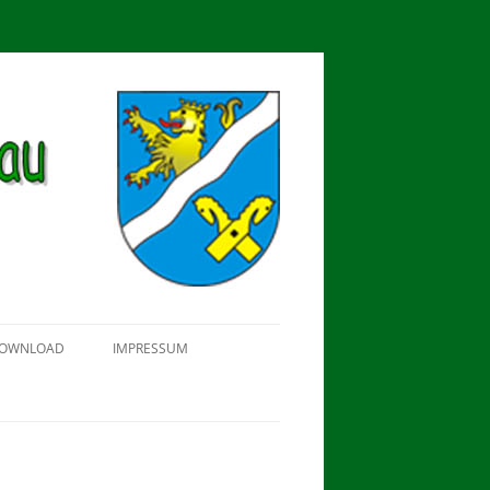
OWNLOAD
IMPRESSUM
SCHÜTZEN-, ERNTE- UND
DORFFEST IN BLUMENAU 2018
FAHNENWEIHE AM 28.05.2017
PROKLAMATION DER KÖNIGE