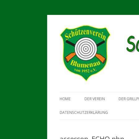
Schützenverein Blu
HOME
DER VEREIN
DER GRILLP
DATENSCHUTZERKLÄRUNG
accesson_ECHO.php