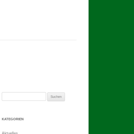
2017
BINDEN DER ERNTEKRONE
SCHÜTZEN-, ERNTE- UND
DORFFEST IN BLUMENAU 2017
1. TAG DES SCHÜTZENFESTES
2. TAG DES SCHÜTZENFESTES
Suchen
nach:
KATEGORIEN
Aktuelles