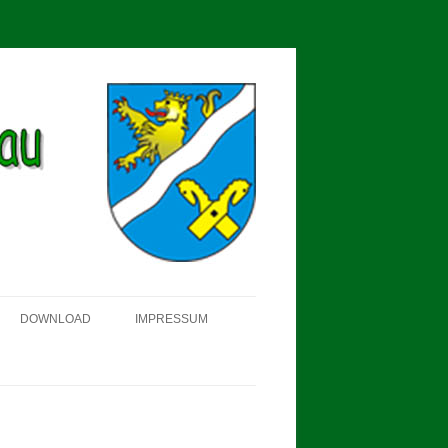
DOWNLOAD
IMPRESSUM
SCHÜTZEN-, ERNTE- UND
DORFFEST IN BLUMENAU 2018
FAHNENWEIHE AM 28.05.2017
PROKLAMATION DER KÖNIGE