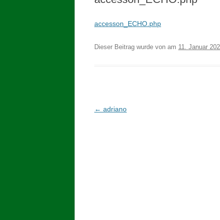
accesson_ECHO.php
Dieser Beitrag wurde
von
am
11. Januar 20
Beitragsnavigation
←
adriano