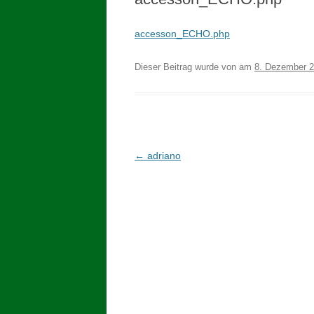
accesson_ECHO.php
Dieser Beitrag wurde
von
am
8. Dezember 
Beitragsnavigation
←
adriano