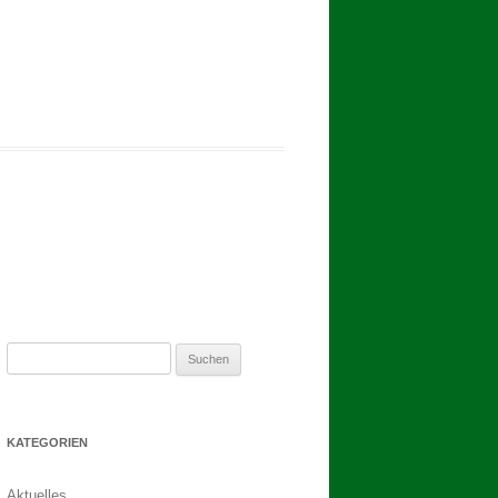
2017
BINDEN DER ERNTEKRONE
SCHÜTZEN-, ERNTE- UND
DORFFEST IN BLUMENAU 2017
1. TAG DES SCHÜTZENFESTES
2. TAG DES SCHÜTZENFESTES
Suchen
nach:
KATEGORIEN
Aktuelles